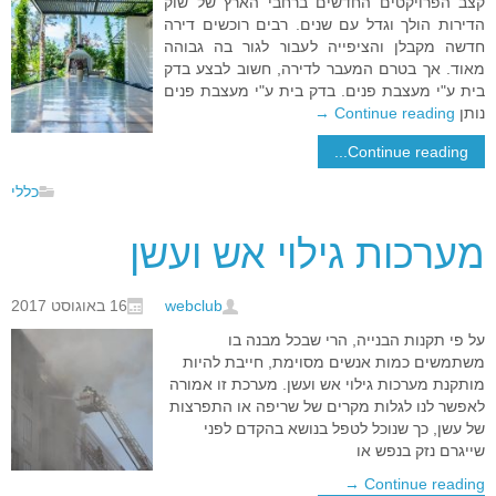
קצב הפרויקטים החדשים ברחבי הארץ של שוק
הדירות הולך וגדל עם שנים. רבים רוכשים דירה
חדשה מקבלן והציפייה לעבור לגור בה גבוהה
מאוד. אך בטרם המעבר לדירה, חשוב לבצע בדק
בית ע"י מעצבת פנים. בדק בית ע"י מעצבת פנים
נותן
Continue reading
→
Continue reading...
כללי
מערכות גילוי אש ועשן
webclub
16 באוגוסט 2017
על פי תקנות הבנייה, הרי שבכל מבנה בו
משתמשים כמות אנשים מסוימת, חייבת להיות
מותקנת מערכות גילוי אש ועשן. מערכת זו אמורה
לאפשר לנו לגלות מקרים של שריפה או התפרצות
של עשן, כך שנוכל לטפל בנושא בהקדם לפני
שייגרם נזק בנפש או
→
Continue reading