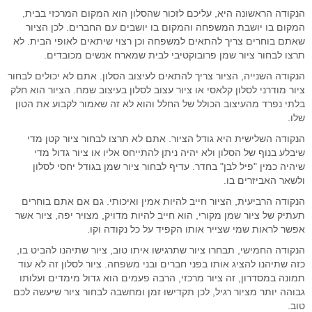
הנקודה הראשונה היא, עליכם לזכור שהסלון הוא המקום המרכזי בבית,
המקום בו יושבת המשפחה והמקום בו יושבים עם החברים. לכן הציור
שאתם בוחרים צריך להתאים למשפחה וכן רצוי שיתאים לאופי הבית. לא
תרצו לבחור ציור שמן פרובוקטיבי לבית שמארח אנשים מכובדים.
הנקודה השנייה, הציור צריך להתאים לעיצוב הסלון. אתם לא יכולים לבחור
ציור מודרני לסלון קלאסי או ציור עצוב לסלון בעיצוב שמח. הציור הוא חלק
בלתי נפרד מהעיצוב הכולל של החלל והוא לא זה שאמור לקבוע את הטון
שלו.
הנקודה השלישית היא גודל הציור. אתם לא תרצו לבחור ציור קטן מדי
שיבלע בנוף של הסלון ולא יהיה ניתן להתייחס אליו או ציור גדול מדי
שיהיה כמין "פיל לבן" בחדר. עדיף לבחור ציור שמן בגודל יחסי לסלון
ולשאר האביזרים בו.
הנקודה הרביעית, הציור חייב להיות אמין ואיכותי. גם אם אתם בוחרים
תעתיק של ציור שמן מקורי, הוא חייב להיות מדויק, מצויר יפה, ציור אשר
אפשר לראות שמי שצייר אותו הקפיד על כל נקודה וקו.
הנקודה החמישי, תבחרו ציור שתרגישו איתו טוב, ציור שתיהנו להביט בו,
כזה שתיהנו להציג אותו בפני חברים ובני משפחה. ציור לסלון זה לא עוד
תמונה במסדרון, זה ציור מרכזי, הרבה פעמים הוא גדול מימדים ועלותו
גבוהה יותר מציור רגיל, לכן תקדישו זמן ומחשבה לבחור ציור שיעשה לכם
טוב.