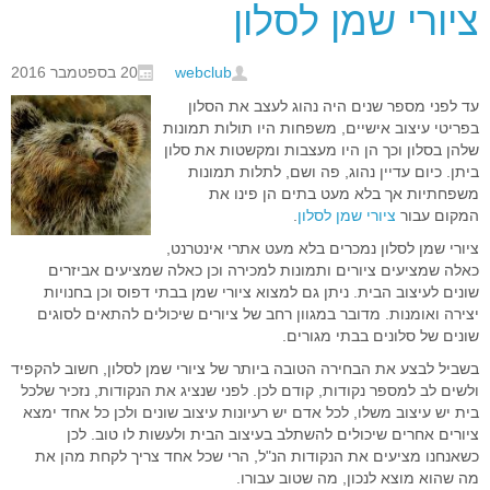
ציורי שמן לסלון
webclub
20 בספטמבר 2016
עד לפני מספר שנים היה נהוג לעצב את הסלון
בפריטי עיצוב אישיים, משפחות היו תולות תמונות
שלהן בסלון וכך הן היו מעצבות ומקשטות את סלון
ביתן. כיום עדיין נהוג, פה ושם, לתלות תמונות
משפחתיות אך בלא מעט בתים הן פינו את
המקום עבור
ציורי שמן לסלון
.
ציורי שמן לסלון נמכרים בלא מעט אתרי אינטרנט,
כאלה שמציעים ציורים ותמונות למכירה וכן כאלה שמציעים אביזרים
שונים לעיצוב הבית. ניתן גם למצוא ציורי שמן בבתי דפוס וכן בחנויות
יצירה ואומנות. מדובר במגוון רחב של ציורים שיכולים להתאים לסוגים
שונים של סלונים בבתי מגורים.
בשביל לבצע את הבחירה הטובה ביותר של ציורי שמן לסלון, חשוב להקפיד
ולשים לב למספר נקודות, קודם לכן. לפני שנציג את הנקודות, נזכיר שלכל
בית יש עיצוב משלו, לכל אדם יש רעיונות עיצוב שונים ולכן כל אחד ימצא
ציורים אחרים שיכולים להשתלב בעיצוב הבית ולעשות לו טוב. לכן
כשאנחנו מציעים את הנקודות הנ"ל, הרי שכל אחד צריך לקחת מהן את
מה שהוא מוצא לנכון, מה שטוב עבורו.