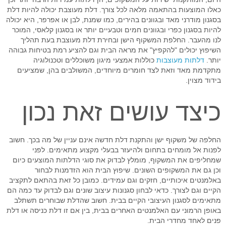
כאלו המוצעות בהתאמה מלאה לכל צורך. דלת מעוצבת יכולה להיות דלת
בסגנון מודרני מאד ובגוונים בהירים, כמו שמנת, לבן או אפרפר, היא יכולה
להיות בסגנון כפרי ובגוונים חמים וטבעיים יותר או בסגנון קלאסי, המוכר
לנו מהעבר. החלפת המשקוף הישן ובחירת דלת מעוצבת בעת תהליך
השיפוץ יכולים "להקפיץ" את מראה הבית וגם להציע רמת בטיחות גבוהה
יותר.
דלתות מעוצבות
כוללות אמצעי מיגון משוכללים וטכנולוגיה
מתקדמת מאד וזאת לצד חומרים מיוחדים, המשולבים בהן, שמציעים
בידוד מצוין.
כיצד עושים זאת נכון
החלפה של משקוף ישן והתקנת דלת חדשה אינם עניין של מה בכך. חשוב
לפנות אל מומחים בתחום ולהיעזר בבעלי מקצוע מתאימים. לפני
שמחליפים את המשקוף, מומלץ לבדוק את סוגי הדלתות המוצעים כיום
וכן גם את המשקופים השונים. שיפוץ הבית הוא הזדמנות לבחור
באלמנטים איכותיים, חזקים וגם עמידים. כמובן כל זאת בהתאם לתקציב
הקיים וגם לצורך. כדאי לבחון סגנונות עיצוב שונים וגם לבדוק עד כמה הם
מתאימים לסגנון העיצובי הקיים בבית. חשוב שהדלת שבוחרים תשתלב
באופן הרמוני עם האלמנטים האחרים בבית, בין אם זו דלת כניסה או דלת
פנים לאחד מחדרי הבית.