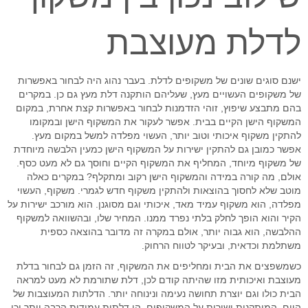
לדלת מעוצבת
ישנם סוגים שונים של משקופים לדלת. בעבר נהוג היה לבחור באפשרות
של משקופים העשויים מעץ, שעליהם הותקנה דלת מעץ גם כן. במקרים
בהם מתבצע שיפוץ, זוהי הזדמנות לבחור באפשרות קצת אחרת, במקום
המשקוף הישן הקיים בבית. אפשר לעקור את המשקוף הישן ובמקומו
להתקין משקוף איכותי וטוב יותר, העשוי מפלדה למשל במקום מעץ.
אפשר כמובן גם להתקין ישירות על המשקוף הישן כמעין הלבשה מיוחדת
של משקוף מיוחד, המחליף את המשקוף הקיים וחוסך גם לא מעט כסף.
אולם, מה קורה במידה והמשקוף הישן רקוב ומתקלף? במקרים כאלה
מוטב שלא לחסוך בהוצאות ולהתקין משקוף חדש לגמרי. משקוף, העשוי
מפלדה, הוא משקוף עמיד מאד, איכותי וגם מסוגנן. הוא מורכב ישירות על
הקיר והוא הופך לחלק בלתי נפרד ממנו. המחיר שלו, ובהשוואה למשקוף
ההלבשה, הוא גבוה יותר, אולם במקרה זה מדובר בהוצאה כספית
משתלמת וכדאית, ובעיקר לטווח הרחוק.
כשמשפצים את הבית ומחליפים את המשקוף, זה הזמן גם לבחור בדלת
מעוצבת ואיכותית מזו שהיתה קודם לכן, דלת שתורמת לא מעט למראה
הבית כולו וגם יוצרת תחושה נעימה ונינוחה יותר. הדלתות המעוצבות של
היום, המותקנות ישירות על המשקופים, הן דלתות עמידות הרבה יותר וכן