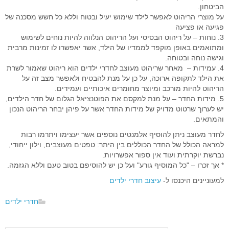
הביטחון.
על מוצרי הריהוט לאפשר לילד שימוש יעיל ובטוח וללא כל חשש מסכנה של
פגיעה או פציעה
3. נוחות – על ריהוט הבסיסי ועל הריהוט הנלווה להיות נוחים לשימוש
ומתואמים באופן מוקפד לממדיו של הילד, אשר יאפשרו לו זמינות מרבית
וגישה נוחה ובטוחה.
4. עמידות – מאחר שריהוט מעוצב לחדרי ילדים הוא ריהוט שאמור לשרת
את הילד לתקופה ארוכה, על כן על מנת להבטיח ולאפשר מצב זה על
הריהוט להיות מורכב ומיוצר מחומרים איכותיים ועמידים.
5. מידות החדר – על מנת למקסם את הפוטנציאל הגלום של חדר הילדים,
יש לערוך שרטוט מדויק של מידות החדר אשר על פיהן יבחר הריהוט הנכון
והמתאים.
לחדר מעוצב ניתן להוסיף אלמנטים נוספים אשר יעצימו ויתרמו רבות
למראה הכולל של החדר הכוללים בין היתר: טפטים מעוצבים, וילון ייחודי,
נברשת יוקרתית ועוד אין ספור אפשרויות.
* אך זכרו – "כל המוסיף גורע" ועל כן יש להוסיפם בטוב טעם וללא הגזמה.
למעוניינים היכנסו ל-
עיצוב חדרי ילדים
חדרי ילדים